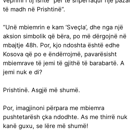
veprimi i tij ishte “për të shpërfaqur një pazar
të madh në Prishtinë”.
“Unë mbiemrin e kam ‘Sveçla’, dhe nga një
aksion simbolik që bëra, po më dërgojnë në
mbajtje 48h. Por, kjo ndoshta është edhe
Kosova që po e ëndërrojmë, pavarësisht
mbiemrave të jemi të gjithë të barabartë. A
jemi nuk e di?
Prishtinë. Asgjë më shumë.
Por, imagjinoni përpara me mbiemra
pushtetarësh çka ndodhte. As me thirrë nuk
kanë guxu, se lëre më shumë!