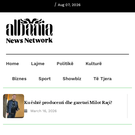
/
Aug 07, 2026
Home
Lajme
Politikë
Kulturë
Biznes
Sport
Showbiz
Të Tjera
Ku është producenti dhe gazetari Milot Raçi?
March 16, 2026
Plagosje në Prishtinë! B.B plagosi G.O dhe
A.R,ndersa B.B dërgohet në paraburgim.