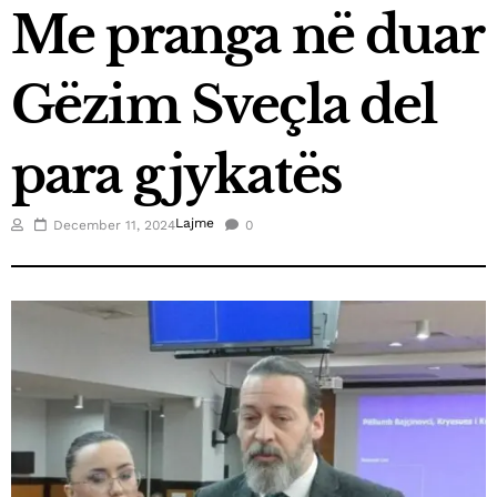
Me pranga në duar
March 21, 2025
Fluidi shpallet top eksportuesi i vitit në Kosovë
Gëzim Sveçla del
January 3, 2025
Kica-Xhelili: S’hyjmë në koalicion me askënd, nëse
para gjykatës
Abdixhiku nuk është kryeministër
December 26, 2024
Futbollistët e SC Gjilanit vizitojnë fëmijët me
Lajme
December 11, 2024
0
nevoja të veçanta
December 25, 2024
Elisa Spiropali, ka uruar Krishtlindjet
December 24, 2024