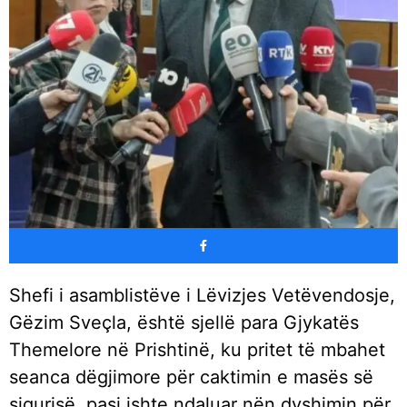
Shefi i asamblistëve i Lëvizjes Vetëvendosje,
Gëzim Sveçla, është sjellë para Gjykatës
Themelore në Prishtinë, ku pritet të mbahet
seanca dëgjimore për caktimin e masës së
sigurisë, pasi ishte ndaluar nën dyshimin për