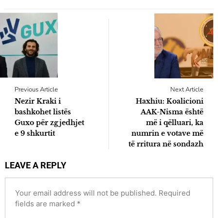
Previous Article
Next Article
Nezir Kraki i
Haxhiu: Koalicioni
bashkohet listës
AAK-Nisma është
Guxo për zgjedhjet
më i qëlluari, ka
e 9 shkurtit
numrin e votave më
të rritura në sondazh
LEAVE A REPLY
Your email address will not be published.
Required
fields are marked
*