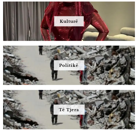
Kulturë
Politikë
Të Tjera