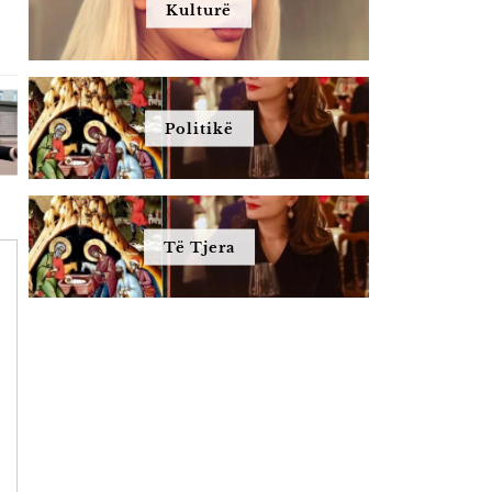
Kulturë
Politikë
Të Tjera