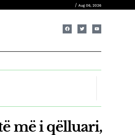
/
Aug 06, 2026
 më i qëlluari,