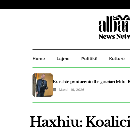
Home
Lajme
Politikë
Kulturë
Ku është producenti dhe gazetari Milot R
March 16, 2026
Plagosje në Prishtinë! B.B plagosi G.O d
March 21, 2025
Haxhiu: Koalic
Fluidi shpallet top eksportuesi i vitit në