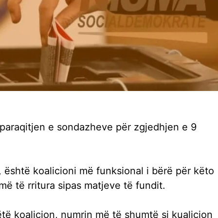
e paraqitjen e sondazheve për zgjedhjen e 9
 është koalicioni më funksional i bërë për këto
ë të rritura sipas matjeve të fundit.
ëtë koalicion, numrin më të shumtë si kualicion