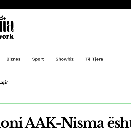
Biznes
Sport
Showbiz
Të Tjera
açi?
he A.R,ndersa B.B dërgohet në paraburgim.
ioni AAK-Nisma është
 Kosovë