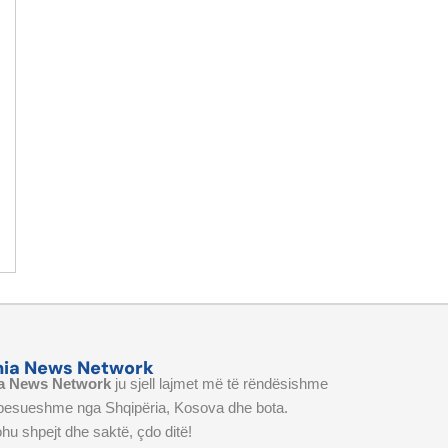
nia News Network
a News Network
ju sjell lajmet më të rëndësishme
 besueshme nga Shqipëria, Kosova dhe bota.
hu shpejt dhe saktë, çdo ditë!