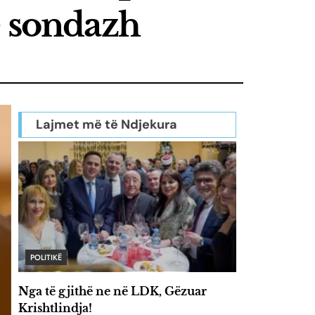
ë sondazh
Lajmet më të Ndjekura
POLITIKË
Nga të gjithë ne në LDK, Gëzuar
Krishtlindja!