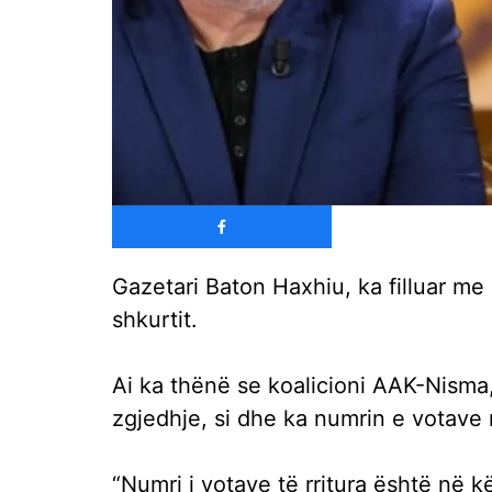
Gazetari Baton Haxhiu, ka filluar m
shkurtit.
Ai ka thënë se koalicioni AAK-Nisma,
zgjedhje, si dhe ka numrin e votave m
“Numri i votave të rritura është në k