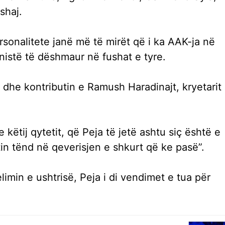
shaj.
sonalitete janë më të mirët që i ka AAK-ja në
ionistë të dëshmaur në fushat e tyre.
n dhe kontributin e Ramush Haradinajt, kryetarit
 këtij qytetit, që Peja të jetë ashtu siç është e
tin tënd në qeverisjen e shkurt që ke pasë”.
limin e ushtrisë, Peja i di vendimet e tua për