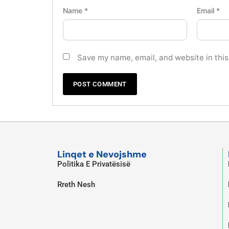
Name
*
Email
*
Save my name, email, and website in this
Linqet e Nevojshme
Politika E Privatësisë
Rreth Nesh