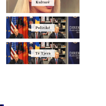
Kulturë
Politikë
Të Tjera