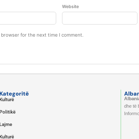
Website
 browser for the next time I comment.
Kategoritë
Alba
Albani
Kulturë
dhe të
Politikë
Informo
Lajme
Kulturë