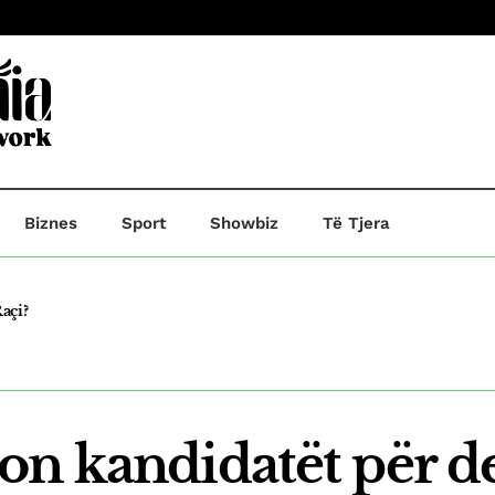
Biznes
Sport
Showbiz
Të Tjera
açi?
he A.R,ndersa B.B dërgohet në paraburgim.
on kandidatët për d
 Kosovë