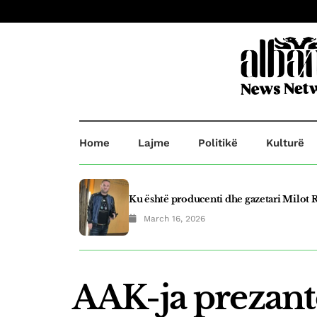
Home
Lajme
Politikë
Kulturë
Ku është producenti dhe gazetari Milot R
March 16, 2026
Plagosje në Prishtinë! B.B plagosi G.O d
March 21, 2025
AAK-ja prezant
Fluidi shpallet top eksportuesi i vitit në