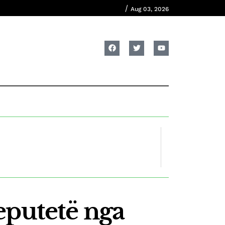
/
Aug 03, 2026
eputetë nga