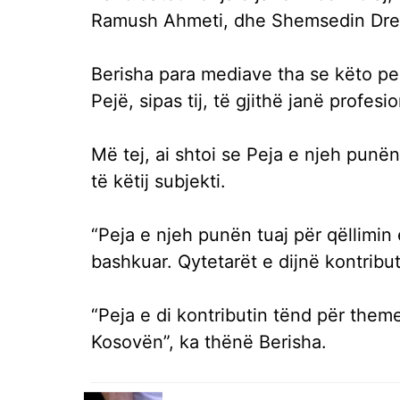
Ramush Ahmeti, dhe Shemsedin Dre
Berisha para mediave tha se këto per
Pejë, sipas tij, të gjithë janë profes
Më tej, ai shtoi se Peja e njeh punë
të këtij subjekti.
“Peja e njeh punën tuaj për qëllimin e
bashkuar. Qytetarët e dijnë kontribu
“Peja e di kontributin tënd për theme
Kosovën”, ka thënë Berisha.