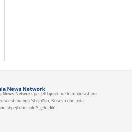
nia News Network
a News Network
ju sjell lajmet më të rëndësishme
 besueshme nga Shqipëria, Kosova dhe bota.
hu shpejt dhe saktë, çdo ditë!