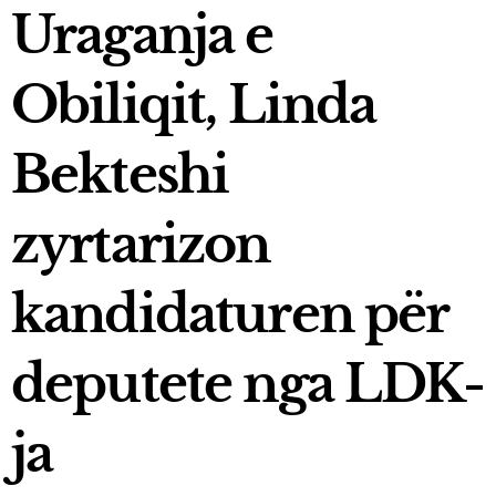
Uraganja e
March 21, 2025
Fluidi shpallet top eksportuesi i vitit në Kosovë
Obiliqit, Linda
January 3, 2025
Kica-Xhelili: S’hyjmë në koalicion me askënd, nëse
Bekteshi
Abdixhiku nuk është kryeministër
December 26, 2024
zyrtarizon
Futbollistët e SC Gjilanit vizitojnë fëmijët me
nevoja të veçanta
December 25, 2024
kandidaturen për
Elisa Spiropali, ka uruar Krishtlindjet
December 24, 2024
deputete nga LDK-
ja