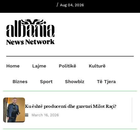
/
Aug 04, 2026
Home
Lajme
Politikë
Kulturë
Biznes
Sport
Showbiz
Të Tjera
Ku është producenti dhe gazetari Milot Raçi?
March 16, 2026
Plagosje në Prishtinë! B.B plagosi G.O dhe
A.R,ndersa B.B dërgohet në paraburgim.