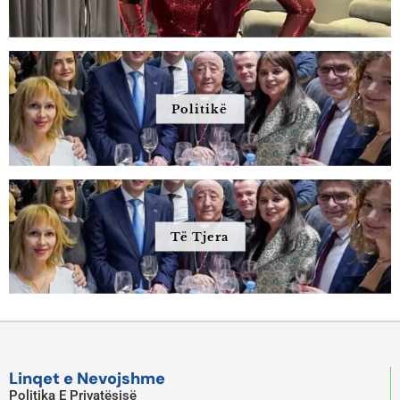
Politikë
Të Tjera
Linqet e Nevojshme
Politika E Privatësisë