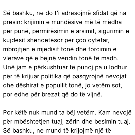
Së bashku, ne do t’i adresojmë sfidat që na
presin: krijimin e mundësive më të mëdha
për punë, përmirësimin e arsimit, sigurimin e
kujdesit shëndetësor për çdo qytetar,
mbrojtjen e mjedisit tonë dhe forcimin e
vlerave që e bëjnë vendin tonë të madh.
Unë jam e përkushtuar të punoj pa u lodhur
për të krijuar politika që pasqyrojnë nevojat
dhe dëshirat e popullit tonë, jo vetëm sot,
por edhe për brezat që do të vijnë.
Por këtë nuk mund ta bëj vetëm. Kam nevojë
për mbështetjen tuaj, zërin dhe besimin tuaj.
Së bashku, ne mund të krijojmë një të