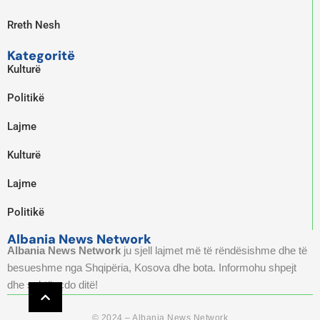
Rreth Nesh
Kategoritë
Kulturë
Politikë
Lajme
Kulturë
Lajme
Politikë
Albania News Network
Albania News Network
ju sjell lajmet më të rëndësishme dhe të
besueshme nga Shqipëria, Kosova dhe bota. Informohu shpejt
dhe saktë, çdo ditë!
© 2024 – Albania News Network