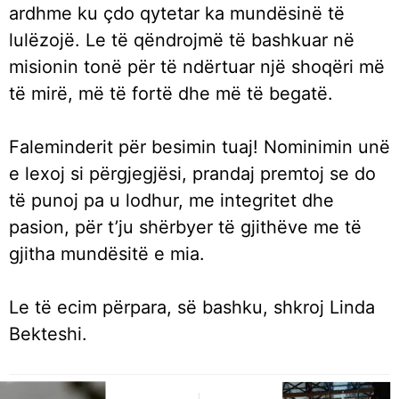
ardhme ku çdo qytetar ka mundësinë të
lulëzojë. Le të qëndrojmë të bashkuar në
misionin tonë për të ndërtuar një shoqëri më
të mirë, më të fortë dhe më të begatë.
Faleminderit për besimin tuaj! Nominimin unë
e lexoj si përgjegjësi, prandaj premtoj se do
të punoj pa u lodhur, me integritet dhe
pasion, për t’ju shërbyer të gjithëve me të
gjitha mundësitë e mia.
Le të ecim përpara, së bashku, shkroj Linda
Bekteshi.