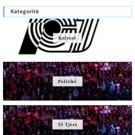
Kategoritë
Kulturë
Politikë
Të Tjera