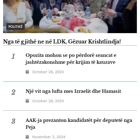
POLITIKË
Nga të gjithë ne në LDK, Gëzuar Krishtlindja!
1
Opozita mohon se po përdorë seancat e
jashtëzakonshme për krijim të kauzave
October 28, 2024
2
Një vit nga lufta mes Izraelit dhe Hamasit
October 28, 2024
3
AAK-ja prezanton kandidatët për deputetë nga
Peja
November 2, 2024