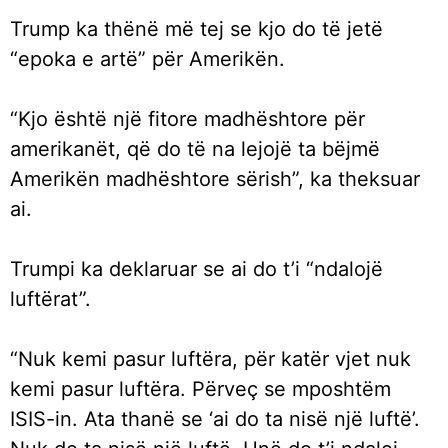
Trump ka thënë më tej se kjo do të jetë
“epoka e artë” për Amerikën.
“Kjo është një fitore madhështore për
amerikanët, që do të na lejojë ta bëjmë
Amerikën madhështore sërish”, ka theksuar
ai.
Trumpi ka deklaruar se ai do t’i “ndalojë
luftërat”.
“Nuk kemi pasur luftëra, për katër vjet nuk
kemi pasur luftëra. Përveç se mposhtëm
ISIS-in. Ata thanë se ‘ai do ta nisë një luftë’.