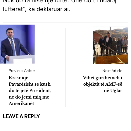
Nuk do ta nisë një luftë. Unë do t’i ndaloj
luftërat”, ka deklaruar ai.
Previous Article
Next Article
Krasniqi:
Vihet gurthemeli i
Pavarësisht se kush
objektit të AMF-së
do të jetë President,
në Uglar
ne do jemi miq me
Amerikanët
LEAVE A REPLY