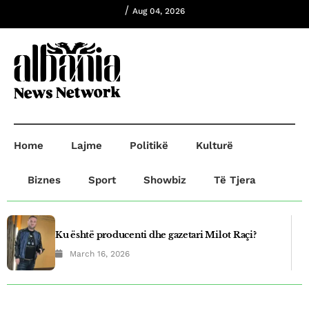
/
Aug 04, 2026
Home
Lajme
Politikë
Kulturë
Biznes
Sport
Showbiz
Të Tjera
Ku është producenti dhe gazetari Milot Raçi?
March 16, 2026
Plagosje në Prishtinë! B.B plagosi G.O dhe
A.R,ndersa B.B dërgohet në paraburgim.