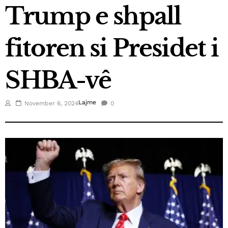
Trump e shpall
March 21, 2025
Fluidi shpallet top eksportuesi i vitit në Kosovë
fitoren si Presidet i
January 3, 2025
Kica-Xhelili: S’hyjmë në koalicion me askënd, nëse
SHBA-vê
Abdixhiku nuk është kryeministër
December 26, 2024
Futbollistët e SC Gjilanit vizitojnë fëmijët me
Lajme
November 6, 2024
0
nevoja të veçanta
December 25, 2024
Elisa Spiropali, ka uruar Krishtlindjet
December 24, 2024