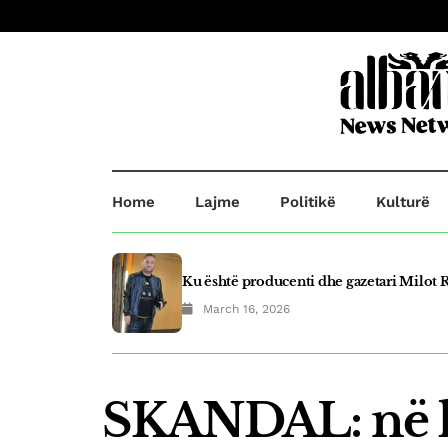
Home
Lajme
Politikë
Kulturë
Ku është producenti dhe gazetari Milot R
March 16, 2026
Plagosje në Prishtinë! B.B plagosi G.O d
March 21, 2025
SKANDAL: në ko
Fluidi shpallet top eksportuesi i vitit në