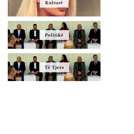
Kulturë
Politikë
Të Tjera