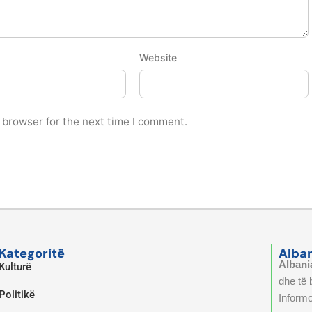
Website
 browser for the next time I comment.
Kategoritë
Alba
Albani
Kulturë
dhe të
Politikë
Informo