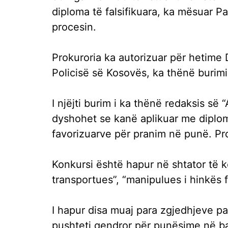
diploma të falsifikuara, ka mësuar P
procesin.
Prokuroria ka autorizuar për hetime
Policisë së Kosovës, ka thënë burimi
I njëjti burim i ka thënë redaksis s
dyshohet se kanë aplikuar me diploma
favorizuarve për pranim në punë. Pro
Konkursi është hapur në shtator të kët
transportues”, “manipulues i hinkës f
I hapur disa muaj para zgjedhjeve pa
pushteti qendror për punësime në ba