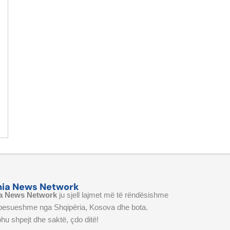
nia News Network
a News Network
ju sjell lajmet më të rëndësishme
 besueshme nga Shqipëria, Kosova dhe bota.
hu shpejt dhe saktë, çdo ditë!