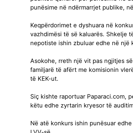
punësime në ndërmarrjet publike, në
Keqpërdorimet e dyshuara në konkurs
vazhdimësi të së kaluarës. Shkelje 
nepotiste ishin zbuluar edhe në një 
Asokohe, rreth një vit pas ngjitjes 
familjarë të afërt me komisionin vle
të KEK-ut.
Siç kishte raportuar Paparaci.com, p
këtu edhe zyrtarin kryesor të auditim
Në atë konkurs ishin punësuar edhe m
LVV-së.