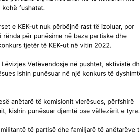
 kohë fushatat.
et e KEK-ut nuk përbëjnë rast të izoluar, por
të rënda për punësime në baza partiake dhe
konkurs tjetër të KEK-ut në vitin 2022.
së Lëvizjes Vetëvendosje në pushtet, aktivistë d
rësues ishin punësuar në një konkurs të dyshimt
esë anëtarë të komisionit vlerësues, përfshirë
it, kishin punësuar djemtë ose vëllezërit e tyre.
ilitantë të partisë dhe familjarë të anëtarëve 