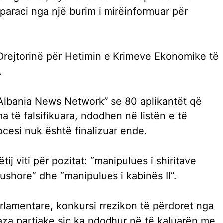
aparaci nga një burim i mirëinformuar për
 Drejtorinë për Hetimin e Krimeve Ekonomike të
.
ë “Albania News Network” se 80 aplikantët që
 të falsifikuara, ndodhen në listën e të
cesi nuk është finalizuar ende.
ij viti për pozitat: “manipulues i shiritave
ushore” dhe “manipulues i kabinës II”.
rlamentare, konkursi rrezikon të përdoret nga
za partiake siç ka ndodhur në të kaluarën me