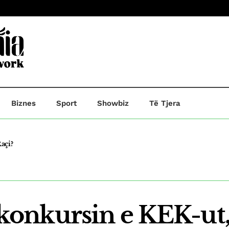
Biznes
Sport
Showbiz
Të Tjera
açi?
he A.R,ndersa B.B dërgohet në paraburgim.
nkursin e KEK-ut, 
 Kosovë