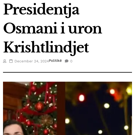
Presidentja
March 21, 2025
Fluidi shpallet top eksportuesi i vitit në Kosovë
Osmani i uron
January 3, 2025
Kica-Xhelili: S’hyjmë në koalicion me askënd, nëse
Krishtlindjet
Abdixhiku nuk është kryeministër
December 26, 2024
Futbollistët e SC Gjilanit vizitojnë fëmijët me
Politikë
December 24, 2024
0
nevoja të veçanta
December 25, 2024
Elisa Spiropali, ka uruar Krishtlindjet
December 24, 2024