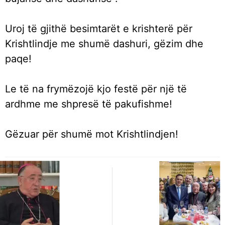
Uroj të gjithë besimtarët e krishterë për
Krishtlindje me shumë dashuri, gëzim dhe
paqe!
Le të na frymëzojë kjo festë për një të
ardhme me shpresë të pakufishme!
Gëzuar për shumë mot Krishtlindjen!