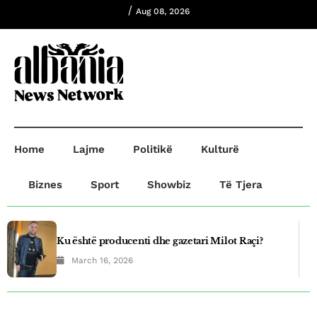
/
Aug 08, 2026
Home
Lajme
Politikë
Kulturë
Biznes
Sport
Showbiz
Të Tjera
Ku është producenti dhe gazetari Milot Raçi?
March 16, 2026
Plagosje në Prishtinë! B.B plagosi G.O dhe
A.R,ndersa B.B dërgohet në paraburgim.