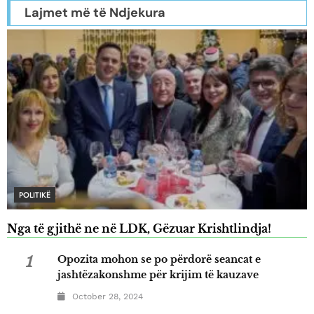
Lajmet më të Ndjekura
POLITIKË
Nga të gjithë ne në LDK, Gëzuar Krishtlindja!
1
Opozita mohon se po përdorë seancat e
jashtëzakonshme për krijim të kauzave
October 28, 2024