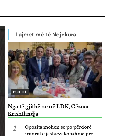
Lajmet më të Ndjekura
POLITIKË
Nga të gjithë ne në LDK, Gëzuar
Krishtlindja!
1
Opozita mohon se po përdorë
seancat e jashtëzakonshme për