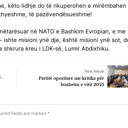
, këto lidhje do të rikuperohen e mirëmbahen 
athyeshme, të pazëvendësueshme!
i anëtarësuar në NATO e Bashkim Evropian, e me
ishte misioni ynë dje, është misioni ynë sot, d
ka shkrura kreu i LDK-së, Lumir Abdixhiku.
Next Article
F-
Partitë opozitare me kritika për
buxhetin e vitit 2025
uired fields are marked
*