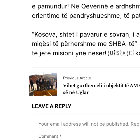
e pamundur! Në Qeverinë e ardhshme
orientime të pandryshueshme, të p
“Kosova, shtet i pavarur e sovran, 
miqësi të përhershme me SHBA-të” – 
të jetë misioni ynë nesër! 🇺🇸🇽🇰 
Previous Article
Vihet gurthemeli i objektit të AM
së në Uglar
LEAVE A REPLY
Your email address will not be published.
Req
Comment
*