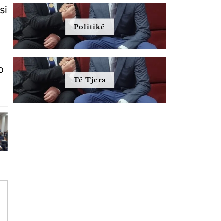
si
Politikë
o
Të Tjera