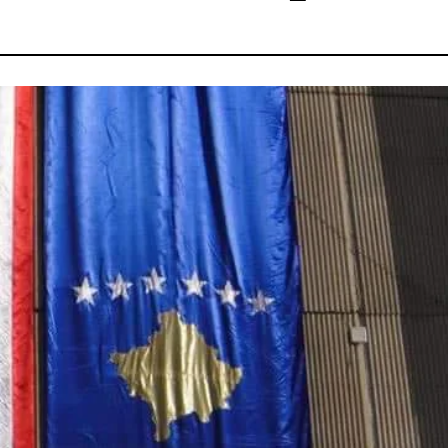
skënd, nëse Abdixhiku nuk është kryeministër
ët me nevoja të veçanta