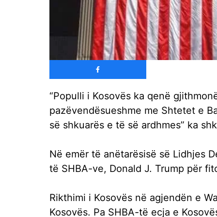
“Populli i Kosovës ka qenë gjithmonë
pazëvendësueshme me Shtetet e Bash
së shkuarës e të së ardhmes” ka sh
Në emër të anëtarësisë së Lidhjes D
të SHBA-ve, Donald J. Trump për fit
Rikthimi i Kosovës në agjendën e Was
Kosovës. Pa SHBA-të ecja e Kosovës 