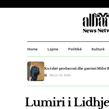
Home
Lajme
Politikë
Kulturë
Ku është producenti dhe gazetari Milot R
March 16, 2026
Plagosje në Prishtinë! B.B plagosi G.O d
March 21, 2025
Lumiri i Lidhj
Fluidi shpallet top eksportuesi i vitit në