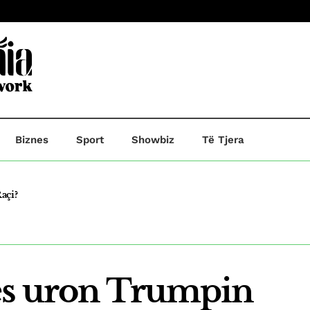
Biznes
Sport
Showbiz
Të Tjera
açi?
he A.R,ndersa B.B dërgohet në paraburgim.
es uron Trumpin
 Kosovë