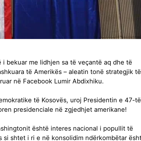
 i bekuar me lidhjen sa të veçantë aq dhe të
kuara të Amerikës – aleatin tonë strategjik të
kruar në Facebook Lumir Abdixhiku.
emokratike të Kosovës, uroj Presidentin e 47-të
oren presidenciale në zgjedhjet amerikane!
hingtonit është interes nacional i popullit të
si shtet i ri e në konsolidim ndërkombëtar ësh