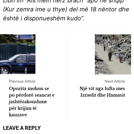
Libri im “Als mein herz brach” apo në shqip
(Kur zemra ime u thye) del më 18 nëntor dhe
është i disponueshëm kudo”.
Previous Article
Next Article
Opozita mohon se
Një vit nga lufta mes
po përdorë seancat e
Izraelit dhe Hamasit
jashtëzakonshme
për krijim të
kauzave
LEAVE A REPLY