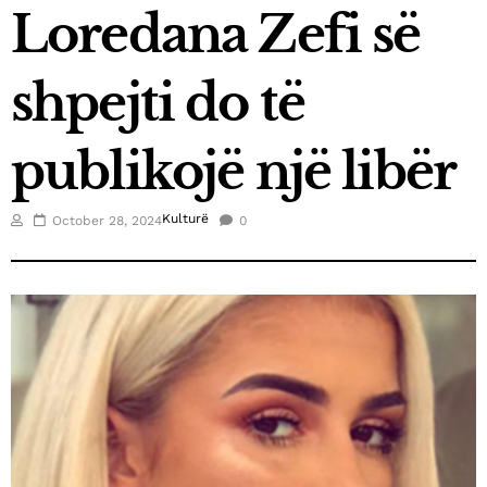
Loredana Zefi së
March 21, 2025
Fluidi shpallet top eksportuesi i vitit në Kosovë
shpejti do të
January 3, 2025
Kica-Xhelili: S’hyjmë në koalicion me askënd, nëse
publikojë një libër
Abdixhiku nuk është kryeministër
December 26, 2024
Futbollistët e SC Gjilanit vizitojnë fëmijët me
Kulturë
October 28, 2024
0
nevoja të veçanta
December 25, 2024
Elisa Spiropali, ka uruar Krishtlindjet
December 24, 2024