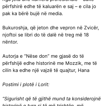
përfshirë edhe të kaluarën e saj – e cila jo
pak ka bërë bujë në media.
Bukuroshja, që jeton dhe vepron në Zvicër,
njoftoi se libri do të dalë në treg më 18
nëntor.
Autorja e “Nëse don” me gjasë do të
përfshijë edhe historinë me Mozzik, me të
cilin ka edhe një vajzë të quajtur, Hana
Postimi i plotë i Lorit:
“Sigurisht që të gjithë mund ta konsiderojnë
historinë e tyre si të më trishtën, më