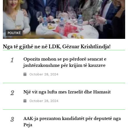
POLITIKË
Nga të gjithë ne në LDK, Gëzuar Krishtlindja!
1
Opozita mohon se po përdorë seancat e
jashtëzakonshme për krijim të kauzave
October 28, 2024
2
Një vit nga lufta mes Izraelit dhe Hamasit
October 28, 2024
3
AAK-ja prezanton kandidatët për deputetë nga
Peja