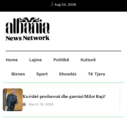
/
Aug 04, 2026
Home
Lajme
Politikë
Kulturë
Biznes
Sport
Showbiz
Të Tjera
Ku është producenti dhe gazetari Milot Raçi?
March 16, 2026
Plagosje në Prishtinë! B.B plagosi G.O dhe
A.R,ndersa B.B dërgohet në paraburgim.