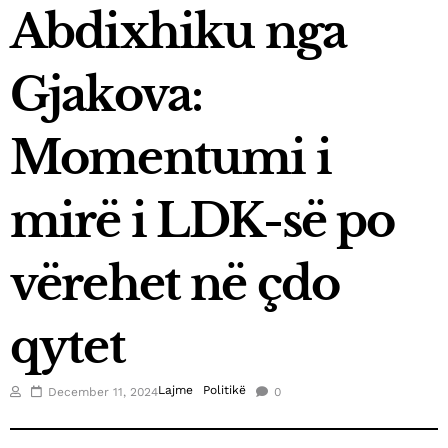
Abdixhiku nga
March 21, 2025
Fluidi shpallet top eksportuesi i vitit në Kosovë
Gjakova:
January 3, 2025
Kica-Xhelili: S’hyjmë në koalicion me askënd, nëse
Momentumi i
Abdixhiku nuk është kryeministër
December 26, 2024
mirë i LDK-së po
Futbollistët e SC Gjilanit vizitojnë fëmijët me
nevoja të veçanta
December 25, 2024
vërehet në çdo
Elisa Spiropali, ka uruar Krishtlindjet
December 24, 2024
qytet
Lajme
Politikë
December 11, 2024
0