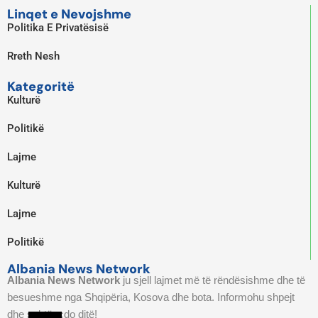
Linqet e Nevojshme
Politika E Privatësisë
Rreth Nesh
Kategoritë
Kulturë
Politikë
Lajme
Kulturë
Lajme
Politikë
Albania News Network
Albania News Network
ju sjell lajmet më të rëndësishme dhe të
besueshme nga Shqipëria, Kosova dhe bota. Informohu shpejt
dhe saktë, çdo ditë!