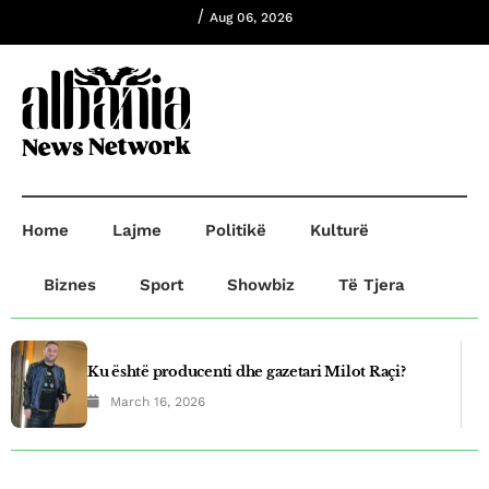
/
Aug 06, 2026
Home
Lajme
Politikë
Kulturë
Biznes
Sport
Showbiz
Të Tjera
Ku është producenti dhe gazetari Milot Raçi?
March 16, 2026
Plagosje në Prishtinë! B.B plagosi G.O dhe
A.R,ndersa B.B dërgohet në paraburgim.