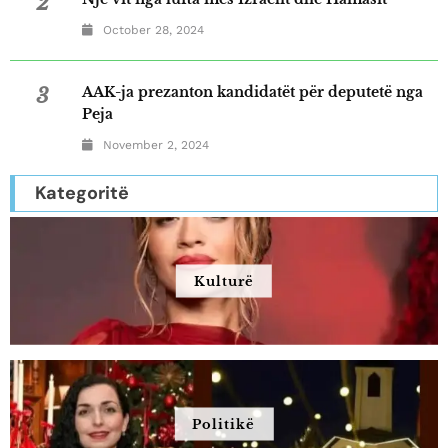
2
October 28, 2024
3
AAK-ja prezanton kandidatët për deputetë nga
Peja
November 2, 2024
Kategoritë
Kulturë
Politikë