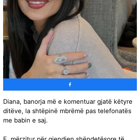
Diana, banorja më e komentuar gjatë këtyre
ditëve, la shtëpinë mbrëmë pas telefonatës
me babin e saj.
E, mërzitur për gjendjen shëndetësore të