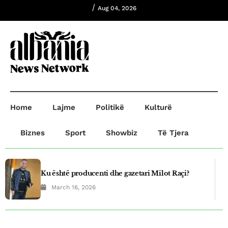
/
Aug 04, 2026
Home
Lajme
Politikë
Kulturë
Biznes
Sport
Showbiz
Të Tjera
Ku është producenti dhe gazetari Milot Raçi?
March 16, 2026
Plagosje në Prishtinë! B.B plagosi G.O dhe
A.R,ndersa B.B dërgohet në paraburgim.