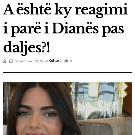
A është ky reagimi
March 21, 2025
Fluidi shpallet top eksportuesi i vitit në Kosovë
i parë i Dianës pas
January 3, 2025
Kica-Xhelili: S’hyjmë në koalicion me askënd, nëse
daljes?!
Abdixhiku nuk është kryeministër
December 26, 2024
Futbollistët e SC Gjilanit vizitojnë fëmijët me
Kulturë
November 20, 2024
0
nevoja të veçanta
December 25, 2024
Elisa Spiropali, ka uruar Krishtlindjet
December 24, 2024