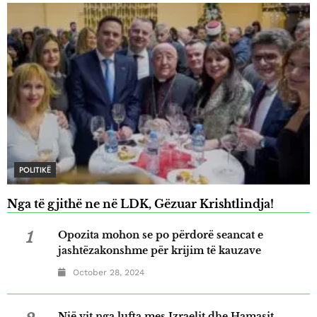
POLITIKË
Nga të gjithë ne në LDK, Gëzuar Krishtlindja!
1
Opozita mohon se po përdorë seancat e
jashtëzakonshme për krijim të kauzave
October 28, 2024
Një vit nga lufta mes Izraelit dhe Hamasit